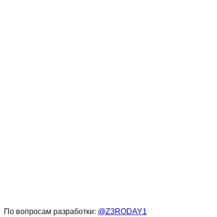
Ботинки "Утка Краст" У-24
Верх: Изготовлен из натуральной
По вопросам разработки:
@Z3RODAY1