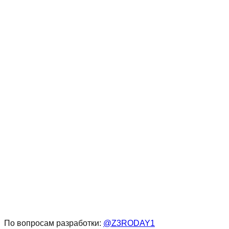
Ботинки "Спартак" СП-030М
Верх: велюр (1.4 – 1.6 мм) к
По вопросам разработки:
@Z3RODAY1